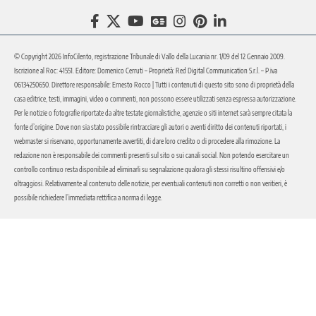
© Copyright 2026 InfoCilento, registrazione Tribunale di Vallo della Lucania nr. 1/09 del 12 Gennaio 2009.
Iscrizione al Roc: 41551. Editore: Domenico Cerruti – Proprietà: Red Digital Communication S.r.l. – P.iva
06134250650. Direttore responsabile: Ernesto Rocco | Tutti i contenuti di questo sito sono di proprietà della
casa editrice, testi, immagini, video o commenti, non possono essere utilizzati senza espressa autorizzazione.
Per le notizie o fotografie riportate da altre testate giornalistiche, agenzie o siti internet sarà sempre citata la
fonte d’origine. Dove non sia stato possibile rintracciare gli autori o aventi diritto dei contenuti riportati, i
webmaster si riservano, opportunamente avvertiti, di dare loro credito o di procedere alla rimozione. La
redazione non è responsabile dei commenti presenti sul sito o sui canali social. Non potendo esercitare un
controllo continuo resta disponibile ad eliminarli su segnalazione qualora gli stessi risultino offensivi e/o
oltraggiosi. Relativamente al contenuto delle notizie, per eventuali contenuti non corretti o non veritieri, è
possibile richiedere l’immediata rettifica a norma di legge.