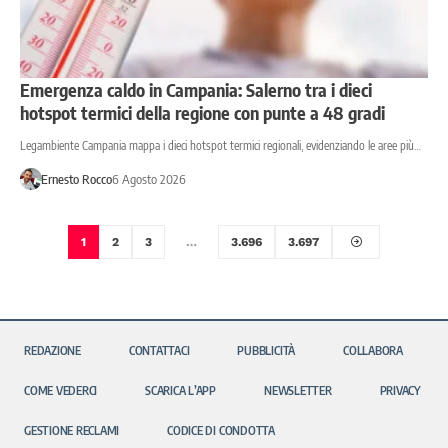
Emergenza caldo in Campania: Salerno tra i dieci
hotspot termici della regione con punte a 48 gradi
Legambiente Campania mappa i dieci hotspot termici regionali, evidenziando le aree più…
Ernesto Rocco
6 Agosto 2026
1
2
3
…
3.696
3.697
REDAZIONE
CONTATTACI
PUBBLICITÀ
COLLABORA
COME VEDERCI
SCARICA L’APP
NEWSLETTER
PRIVACY
GESTIONE RECLAMI
CODICE DI CONDOTTA