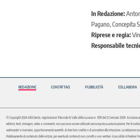
In Redazione:
Antone
Pagano, Concepita Si
Riprese e regia:
Vin
Responsabile tecni
REDAZIONE
CONTATTACI
PUBBLICITÀ
COLLABORA
© Copyright 2026 InfoCilento, registrazione Tribunale di Vallo della Lucania nr. 1/09 del 12 Gennaio 2009. Iscrizione a
editrice, testi, immagini, video o commenti, non possono essere utilizzati senza espressa autorizzazione. Per le notizie o 
webmaster si riservano, opportunamente avvertiti, di dare loro credito o di procedere alla rimozione. La redazione non 
Relativamente al contenuto delle notizie, per eventuali contenuti non corretti o non veritieri, è possibile richiedere l’