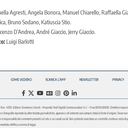
lla Agresti, Angela Bonora, Manuel Chiarello, Raffaella Gi
ca, Bruno Sodano, Katiuscia Stio.
cenzo D’Andrea, André Giaccio, Jerry Giaccio.
co:
Luigi Barlotti
COME VEDERCI
SCARICA L’APP
NEWSLETTER
PRIVACY
l Roc: 41551. Editore: Domenico Cerruti – Proprietà: Red Digital Communication S.r.l. – P.iva 06134250650. Direttore respons
fotografie riportate da altre testate giornalistiche, agenzie o siti internet sarà sempre citata la fonte d’origine. Dove non sia
è responsabile dei commenti presenti sul sito o sui canali social. Non potendo esercitare un controllo continuo resta disponi
immediata rettifica a norma di legge.