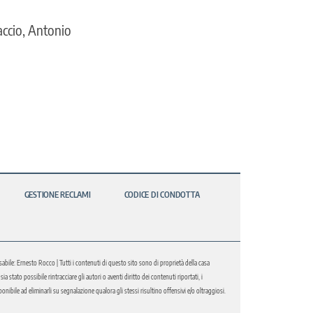
accio, Antonio
GESTIONE RECLAMI
CODICE DI CONDOTTA
abile: Ernesto Rocco | Tutti i contenuti di questo sito sono di proprietà della casa
 stato possibile rintracciare gli autori o aventi diritto dei contenuti riportati, i
bile ad eliminarli su segnalazione qualora gli stessi risultino offensivi e/o oltraggiosi.