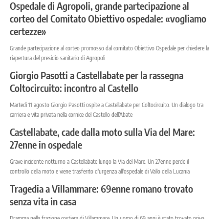
Ospedale di Agropoli, grande partecipazione al
corteo del Comitato Obiettivo ospedale: «vogliamo
certezze»
Grande partecipazione al corteo promosso dal comitato Obiettivo Ospedale per chiedere la
riapertura del presidio sanitario di Agropoli
Giorgio Pasotti a Castellabate per la rassegna
Coltocircuito: incontro al Castello
Martedì 11 agosto Giorgio Pasotti ospite a Castellabate per Coltocircuito. Un dialogo tra
carriera e vita privata nella cornice del Castello dell’Abate
Castellabate, cade dalla moto sulla Via del Mare:
27enne in ospedale
Grave incidente notturno a Castellabate lungo la Via del Mare. Un 27enne perde il
controllo della moto e viene trasferito d'urgenza all'ospedale di Vallo della Lucania
Tragedia a Villammare: 69enne romano trovato
senza vita in casa
Dramma nella frazione costiera di Villammare. Un uomo di 69 anni è stato trovato privo