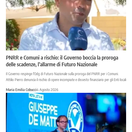
PNRR e Comuni a rischio: il Governo boccia la proroga
delle scadenze, l’allarme di Futuro Nazionale
Il Governo respinge l'Odg di Futuro Nazionale sulla proroga del PNRR per i Comuni.
Attilio Pierro denuncia il rischio di opere incompiute e dissesto finanziario per gli Enti locali
Maria Emilia Cobucci
4 Agosto 2026