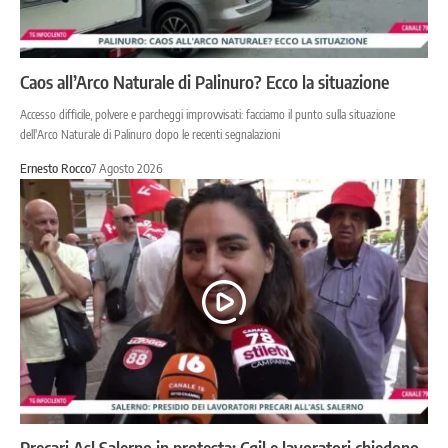
Caos all’Arco Naturale di Palinuro? Ecco la situazione
Accesso difficile, polvere e parcheggi improvvisati: facciamo il punto sulla situazione
dell'Arco Naturale di Palinuro dopo le recenti segnalazioni
Ernesto Rocco
7 Agosto 2026
Precari Asl Salerno in protesta: Cgil e lavoratori chiedono