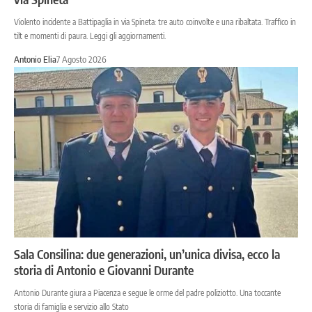
Violento incidente a Battipaglia in via Spineta: tre auto coinvolte e una ribaltata. Traffico in
tilt e momenti di paura. Leggi gli aggiornamenti.
Antonio Elia
7 Agosto 2026
Sala Consilina: due generazioni, un’unica divisa, ecco la
storia di Antonio e Giovanni Durante
Antonio Durante giura a Piacenza e segue le orme del padre poliziotto. Una toccante
storia di famiglia e servizio allo Stato