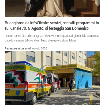
Buongiorno da InfoCilento: servizi, contatti programmi tv
sul Canale 79. 8 Agosto: si festeggia San Domenico
Ripercorriamo i fatti dellotto agosto millenovecentocinquantasei, giorno della drammatica
tragedia mineraria di Marcinelle in Belgio che segnò la storia italiana
Redazione Infocilento
8 Agosto 2026