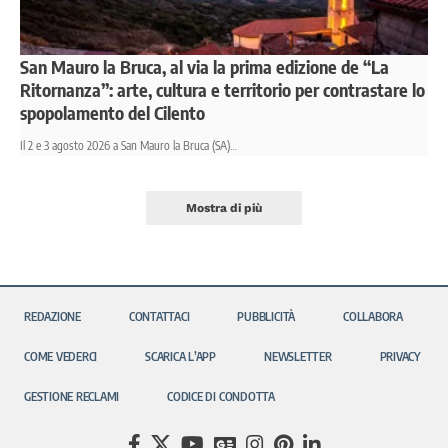
San Mauro la Bruca, al via la prima edizione de “La
Ritornanza”: arte, cultura e territorio per contrastare lo
spopolamento del Cilento
Il 2 e 3 agosto 2026 a San Mauro la Bruca (SA)…
Mostra di più
REDAZIONE
CONTATTACI
PUBBLICITÀ
COLLABORA
COME VEDERCI
SCARICA L’APP
NEWSLETTER
PRIVACY
GESTIONE RECLAMI
CODICE DI CONDOTTA