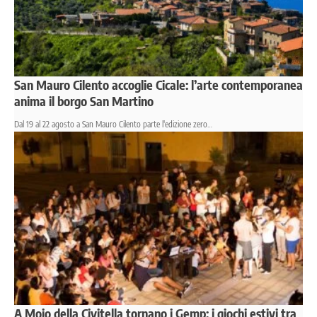
San Mauro Cilento accoglie Cicale: l’arte contemporanea
anima il borgo San Martino
Dal 19 al 22 agosto a San Mauro Cilento parte l'edizione zero…
A Moio della Civitella tornano i Gemp: i giochi estivi tra