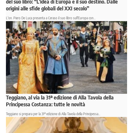
del suo libro: “L’idea di Europa e il suo destino. Dalle
origini alle sfide globali del XXI secolo”
L'on. Piero De Luca presenta a Ceraso il suo libro sull'Europa con…
Teggiano, al via la 31ª edizione di Alla Tavola della
Principessa Costanza: tutte le novità
Teggiano si prepara per la 31ª edizione di Alla Tavola della Principessa…