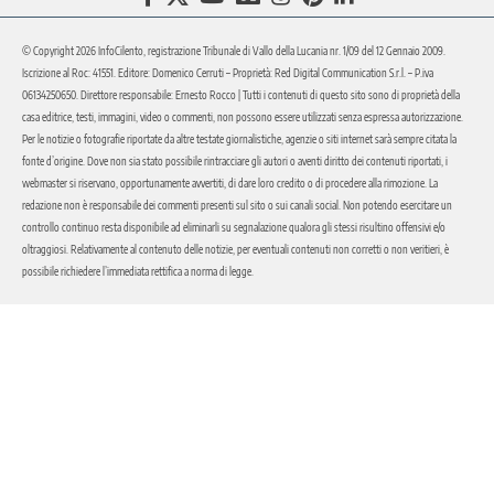
© Copyright 2026 InfoCilento, registrazione Tribunale di Vallo della Lucania nr. 1/09 del 12 Gennaio 2009.
Iscrizione al Roc: 41551. Editore: Domenico Cerruti – Proprietà: Red Digital Communication S.r.l. – P.iva
06134250650. Direttore responsabile: Ernesto Rocco | Tutti i contenuti di questo sito sono di proprietà della
casa editrice, testi, immagini, video o commenti, non possono essere utilizzati senza espressa autorizzazione.
Per le notizie o fotografie riportate da altre testate giornalistiche, agenzie o siti internet sarà sempre citata la
fonte d’origine. Dove non sia stato possibile rintracciare gli autori o aventi diritto dei contenuti riportati, i
webmaster si riservano, opportunamente avvertiti, di dare loro credito o di procedere alla rimozione. La
redazione non è responsabile dei commenti presenti sul sito o sui canali social. Non potendo esercitare un
controllo continuo resta disponibile ad eliminarli su segnalazione qualora gli stessi risultino offensivi e/o
oltraggiosi. Relativamente al contenuto delle notizie, per eventuali contenuti non corretti o non veritieri, è
possibile richiedere l’immediata rettifica a norma di legge.