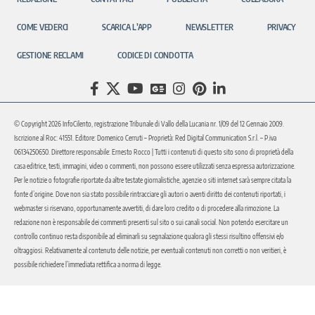
COME VEDERCI
SCARICA L’APP
NEWSLETTER
PRIVACY
GESTIONE RECLAMI
CODICE DI CONDOTTA
© Copyright 2026 InfoCilento, registrazione Tribunale di Vallo della Lucania nr. 1/09 del 12 Gennaio 2009.
Iscrizione al Roc: 41551. Editore: Domenico Cerruti – Proprietà: Red Digital Communication S.r.l. – P.iva
06134250650. Direttore responsabile: Ernesto Rocco | Tutti i contenuti di questo sito sono di proprietà della
casa editrice, testi, immagini, video o commenti, non possono essere utilizzati senza espressa autorizzazione.
Per le notizie o fotografie riportate da altre testate giornalistiche, agenzie o siti internet sarà sempre citata la
fonte d’origine. Dove non sia stato possibile rintracciare gli autori o aventi diritto dei contenuti riportati, i
webmaster si riservano, opportunamente avvertiti, di dare loro credito o di procedere alla rimozione. La
redazione non è responsabile dei commenti presenti sul sito o sui canali social. Non potendo esercitare un
controllo continuo resta disponibile ad eliminarli su segnalazione qualora gli stessi risultino offensivi e/o
oltraggiosi. Relativamente al contenuto delle notizie, per eventuali contenuti non corretti o non veritieri, è
possibile richiedere l’immediata rettifica a norma di legge.