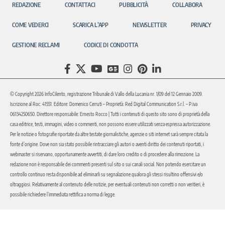
REDAZIONE
CONTATTACI
PUBBLICITÀ
COLLABORA
COME VEDERCI
SCARICA L’APP
NEWSLETTER
PRIVACY
GESTIONE RECLAMI
CODICE DI CONDOTTA
© Copyright 2026 InfoCilento, registrazione Tribunale di Vallo della Lucania nr. 1/09 del 12 Gennaio 2009.
Iscrizione al Roc: 41551. Editore: Domenico Cerruti – Proprietà: Red Digital Communication S.r.l. – P.iva
06134250650. Direttore responsabile: Ernesto Rocco | Tutti i contenuti di questo sito sono di proprietà della
casa editrice, testi, immagini, video o commenti, non possono essere utilizzati senza espressa autorizzazione.
Per le notizie o fotografie riportate da altre testate giornalistiche, agenzie o siti internet sarà sempre citata la
fonte d’origine. Dove non sia stato possibile rintracciare gli autori o aventi diritto dei contenuti riportati, i
webmaster si riservano, opportunamente avvertiti, di dare loro credito o di procedere alla rimozione. La
redazione non è responsabile dei commenti presenti sul sito o sui canali social. Non potendo esercitare un
controllo continuo resta disponibile ad eliminarli su segnalazione qualora gli stessi risultino offensivi e/o
oltraggiosi. Relativamente al contenuto delle notizie, per eventuali contenuti non corretti o non veritieri, è
possibile richiedere l’immediata rettifica a norma di legge.