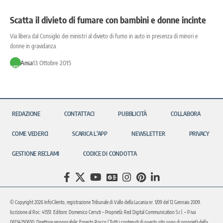
Scatta il divieto di fumare con bambini e donne incinte
Via libera dal Consiglio dei ministri al divieto di fumo in auto in presenza di minori e
donne in gravidanza.
Ansa
13 Ottobre 2015
REDAZIONE
CONTATTACI
PUBBLICITÀ
COLLABORA
COME VEDERCI
SCARICA L’APP
NEWSLETTER
PRIVACY
GESTIONE RECLAMI
CODICE DI CONDOTTA
© Copyright 2026 InfoCilento, registrazione Tribunale di Vallo della Lucania nr. 1/09 del 12 Gennaio 2009.
Iscrizione al Roc: 41551. Editore: Domenico Cerruti – Proprietà: Red Digital Communication S.r.l. – P.iva
06134250650. Direttore responsabile: Ernesto Rocco | Tutti i contenuti di questo sito sono di proprietà della