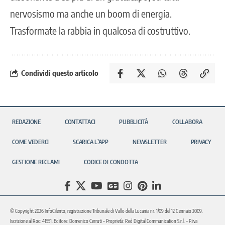
nervosismo ma anche un boom di energia.
Trasformate la rabbia in qualcosa di costruttivo.
Condividi questo articolo
REDAZIONE
CONTATTACI
PUBBLICITÀ
COLLABORA
COME VEDERCI
SCARICA L’APP
NEWSLETTER
PRIVACY
GESTIONE RECLAMI
CODICE DI CONDOTTA
© Copyright 2026 InfoCilento, registrazione Tribunale di Vallo della Lucania nr. 1/09 del 12 Gennaio 2009.
Iscrizione al Roc: 41551. Editore: Domenico Cerruti – Proprietà: Red Digital Communication S.r.l. – P.iva