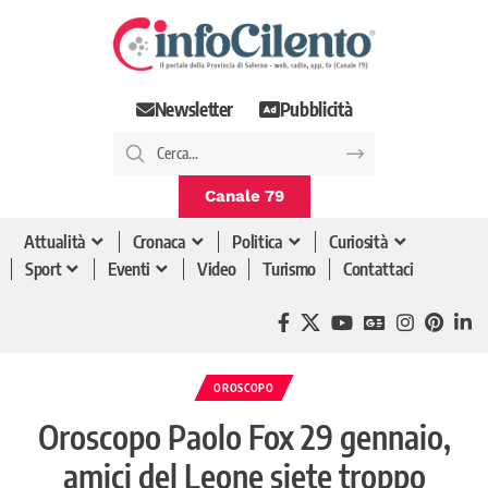
Newsletter
Pubblicità
Canale 79
Attualità
Cronaca
Politica
Curiosità
Sport
Eventi
Video
Turismo
Contattaci
OROSCOPO
Oroscopo Paolo Fox 29 gennaio,
amici del Leone siete troppo