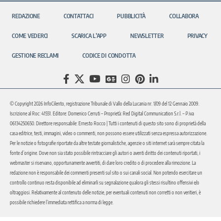
REDAZIONE
CONTATTACI
PUBBLICITÀ
COLLABORA
COME VEDERCI
SCARICA L’APP
NEWSLETTER
PRIVACY
GESTIONE RECLAMI
CODICE DI CONDOTTA
© Copyright 2026 InfoCilento, registrazione Tribunale di Vallo della Lucania nr. 1/09 del 12 Gennaio 2009.
Iscrizione al Roc: 41551. Editore: Domenico Cerruti – Proprietà: Red Digital Communication S.r.l. – P.iva
06134250650. Direttore responsabile: Ernesto Rocco | Tutti i contenuti di questo sito sono di proprietà della
casa editrice, testi, immagini, video o commenti, non possono essere utilizzati senza espressa autorizzazione.
Per le notizie o fotografie riportate da altre testate giornalistiche, agenzie o siti internet sarà sempre citata la
fonte d’origine. Dove non sia stato possibile rintracciare gli autori o aventi diritto dei contenuti riportati, i
webmaster si riservano, opportunamente avvertiti, di dare loro credito o di procedere alla rimozione. La
redazione non è responsabile dei commenti presenti sul sito o sui canali social. Non potendo esercitare un
controllo continuo resta disponibile ad eliminarli su segnalazione qualora gli stessi risultino offensivi e/o
oltraggiosi. Relativamente al contenuto delle notizie, per eventuali contenuti non corretti o non veritieri, è
possibile richiedere l’immediata rettifica a norma di legge.