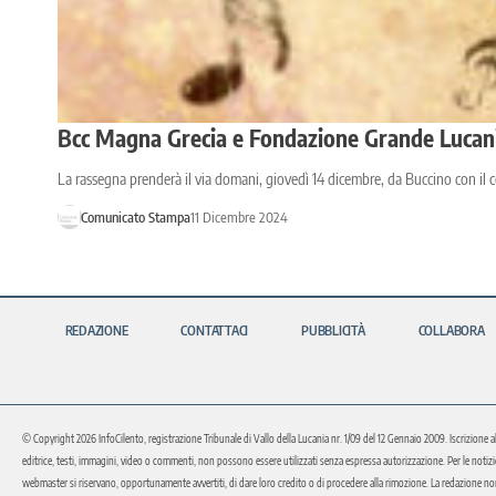
Bcc Magna Grecia e Fondazione Grande Lucania 
La rassegna prenderà il via domani, giovedì 14 dicembre, da Buccino con il 
Comunicato Stampa
11 Dicembre 2024
REDAZIONE
CONTATTACI
PUBBLICITÀ
COLLABORA
© Copyright 2026 InfoCilento, registrazione Tribunale di Vallo della Lucania nr. 1/09 del 12 Gennaio 2009. Iscrizione a
editrice, testi, immagini, video o commenti, non possono essere utilizzati senza espressa autorizzazione. Per le notizie o 
webmaster si riservano, opportunamente avvertiti, di dare loro credito o di procedere alla rimozione. La redazione non 