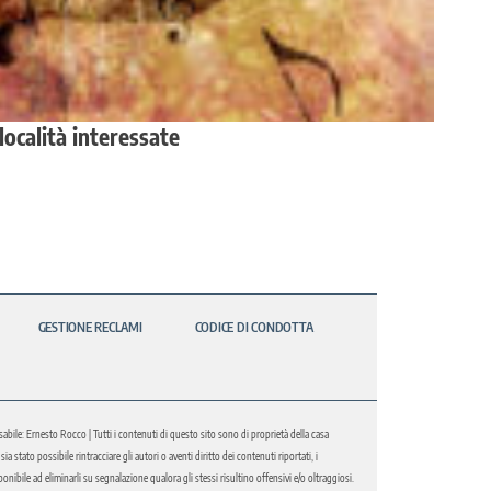
ocalità interessate
GESTIONE RECLAMI
CODICE DI CONDOTTA
abile: Ernesto Rocco | Tutti i contenuti di questo sito sono di proprietà della casa
 stato possibile rintracciare gli autori o aventi diritto dei contenuti riportati, i
bile ad eliminarli su segnalazione qualora gli stessi risultino offensivi e/o oltraggiosi.