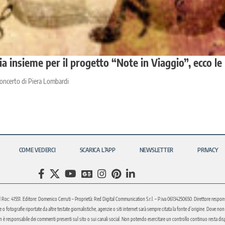
insieme per il progetto “Note in Viaggio”, ecco le l
concerto di Piera Lombardi
COME VEDERCI
SCARICA L’APP
NEWSLETTER
PRIVACY
l Roc: 41551. Editore: Domenico Cerruti – Proprietà: Red Digital Communication S.r.l. – P.iva 06134250650. Direttore respons
fotografie riportate da altre testate giornalistiche, agenzie o siti internet sarà sempre citata la fonte d’origine. Dove non sia
è responsabile dei commenti presenti sul sito o sui canali social. Non potendo esercitare un controllo continuo resta disponi