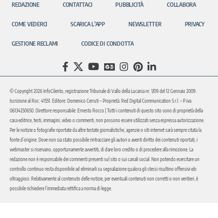
REDAZIONE
CONTATTACI
PUBBLICITÀ
COLLABORA
COME VEDERCI
SCARICA L’APP
NEWSLETTER
PRIVACY
GESTIONE RECLAMI
CODICE DI CONDOTTA
© Copyright 2026 InfoCilento, registrazione Tribunale di Vallo della Lucania nr. 1/09 del 12 Gennaio 2009.
Iscrizione al Roc: 41551. Editore: Domenico Cerruti – Proprietà: Red Digital Communication S.r.l. – P.iva
06134250650. Direttore responsabile: Ernesto Rocco | Tutti i contenuti di questo sito sono di proprietà della
casa editrice, testi, immagini, video o commenti, non possono essere utilizzati senza espressa autorizzazione.
Per le notizie o fotografie riportate da altre testate giornalistiche, agenzie o siti internet sarà sempre citata la
fonte d’origine. Dove non sia stato possibile rintracciare gli autori o aventi diritto dei contenuti riportati, i
webmaster si riservano, opportunamente avvertiti, di dare loro credito o di procedere alla rimozione. La
redazione non è responsabile dei commenti presenti sul sito o sui canali social. Non potendo esercitare un
controllo continuo resta disponibile ad eliminarli su segnalazione qualora gli stessi risultino offensivi e/o
oltraggiosi. Relativamente al contenuto delle notizie, per eventuali contenuti non corretti o non veritieri, è
possibile richiedere l’immediata rettifica a norma di legge.