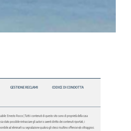
GESTIONE RECLAMI
CODICE DI CONDOTTA
abile: Ernesto Rocco | Tutti i contenuti di questo sito sono di proprietà della casa
 stato possibile rintracciare gli autori o aventi diritto dei contenuti riportati, i
bile ad eliminarli su segnalazione qualora gli stessi risultino offensivi e/o oltraggiosi.