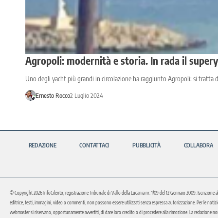
Agropoli: modernità e storia. In rada il super
Uno degli yacht più grandi in circolazione ha raggiunto Agropoli: si tratta
Ernesto Rocco
2 Luglio 2024
REDAZIONE
CONTATTACI
PUBBLICITÀ
COLLABORA
© Copyright 2026 InfoCilento, registrazione Tribunale di Vallo della Lucania nr. 1/09 del 12 Gennaio 2009. Iscrizione a
editrice, testi, immagini, video o commenti, non possono essere utilizzati senza espressa autorizzazione. Per le notizie o 
webmaster si riservano, opportunamente avvertiti, di dare loro credito o di procedere alla rimozione. La redazione non 