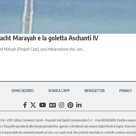
yacht Marayah e la goletta Aschanti IV
 del Maryah (Project Czar), una imbarcazione che, con…
COME VEDERCI
SCARICA L’APP
NEWSLETTER
PRIVACY
l Roc: 41551. Editore: Domenico Cerruti – Proprietà: Red Digital Communication S.r.l. – P.iva 06134250650. Direttore respons
fotografie riportate da altre testate giornalistiche, agenzie o siti internet sarà sempre citata la fonte d’origine. Dove non sia
è responsabile dei commenti presenti sul sito o sui canali social. Non potendo esercitare un controllo continuo resta disponi