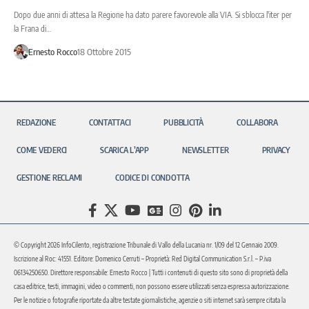
Dopo due anni di attesa la Regione ha dato parere favorevole alla VIA. Si sblocca l'iter per
la Frana di…
Ernesto Rocco
18 Ottobre 2015
REDAZIONE
CONTATTACI
PUBBLICITÀ
COLLABORA
COME VEDERCI
SCARICA L’APP
NEWSLETTER
PRIVACY
GESTIONE RECLAMI
CODICE DI CONDOTTA
© Copyright 2026 InfoCilento, registrazione Tribunale di Vallo della Lucania nr. 1/09 del 12 Gennaio 2009.
Iscrizione al Roc: 41551. Editore: Domenico Cerruti – Proprietà: Red Digital Communication S.r.l. – P.iva
06134250650. Direttore responsabile: Ernesto Rocco | Tutti i contenuti di questo sito sono di proprietà della
casa editrice, testi, immagini, video o commenti, non possono essere utilizzati senza espressa autorizzazione.
Per le notizie o fotografie riportate da altre testate giornalistiche, agenzie o siti internet sarà sempre citata la