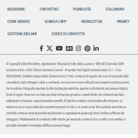
REDAZIONE
CONTATTACI
PUBBLICITÀ
COLLABORA
COME VEDERCI
SCARICA L’APP
NEWSLETTER
PRIVACY
GESTIONE RECLAMI
CODICE DI CONDOTTA
© Copyright 2026 InfoCilento, registrazione Tribunale di Vallo della Lucania nr. 1/09 del 12 Gennaio 2009.
Iscrizione al Roc: 41551. Editore: Domenico Cerruti – Proprietà: Red Digital Communication S.r.l. – P.iva
06134250650. Direttore responsabile: Ernesto Rocco | Tutti i contenuti di questo sito sono di proprietà della
casa editrice, testi, immagini, video o commenti, non possono essere utilizzati senza espressa autorizzazione.
Per le notizie o fotografie riportate da altre testate giornalistiche, agenzie o siti internet sarà sempre citata la
fonte d’origine. Dove non sia stato possibile rintracciare gli autori o aventi diritto dei contenuti riportati, i
webmaster si riservano, opportunamente avvertiti, di dare loro credito o di procedere alla rimozione. La
redazione non è responsabile dei commenti presenti sul sito o sui canali social. Non potendo esercitare un
controllo continuo resta disponibile ad eliminarli su segnalazione qualora gli stessi risultino offensivi e/o
oltraggiosi. Relativamente al contenuto delle notizie, per eventuali contenuti non corretti o non veritieri, è
possibile richiedere l’immediata rettifica a norma di legge.