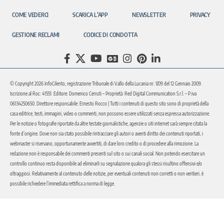
COME VEDERCI
SCARICA L’APP
NEWSLETTER
PRIVACY
GESTIONE RECLAMI
CODICE DI CONDOTTA
© Copyright 2026 InfoCilento, registrazione Tribunale di Vallo della Lucania nr. 1/09 del 12 Gennaio 2009.
Iscrizione al Roc: 41551. Editore: Domenico Cerruti – Proprietà: Red Digital Communication S.r.l. – P.iva
06134250650. Direttore responsabile: Ernesto Rocco | Tutti i contenuti di questo sito sono di proprietà della
casa editrice, testi, immagini, video o commenti, non possono essere utilizzati senza espressa autorizzazione.
Per le notizie o fotografie riportate da altre testate giornalistiche, agenzie o siti internet sarà sempre citata la
fonte d’origine. Dove non sia stato possibile rintracciare gli autori o aventi diritto dei contenuti riportati, i
webmaster si riservano, opportunamente avvertiti, di dare loro credito o di procedere alla rimozione. La
redazione non è responsabile dei commenti presenti sul sito o sui canali social. Non potendo esercitare un
controllo continuo resta disponibile ad eliminarli su segnalazione qualora gli stessi risultino offensivi e/o
oltraggiosi. Relativamente al contenuto delle notizie, per eventuali contenuti non corretti o non veritieri, è
possibile richiedere l’immediata rettifica a norma di legge.