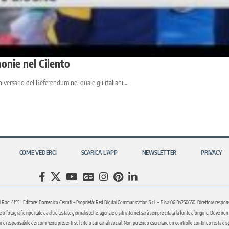
monie nel Cilento
niversario del Referendum nel quale gli italiani…
COME VEDERCI
SCARICA L’APP
NEWSLETTER
PRIVACY
l Roc: 41551. Editore: Domenico Cerruti – Proprietà: Red Digital Communication S.r.l. – P.iva 06134250650. Direttore respons
fotografie riportate da altre testate giornalistiche, agenzie o siti internet sarà sempre citata la fonte d’origine. Dove non sia
è responsabile dei commenti presenti sul sito o sui canali social. Non potendo esercitare un controllo continuo resta disponi