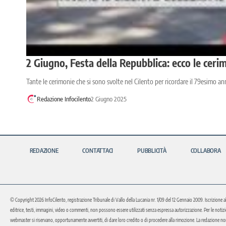
2 Giugno, Festa della Repubblica: ecco le ceri
Tante le cerimonie che si sono svolte nel Cilento per ricordare il 79esimo an
Redazione Infocilento
2 Giugno 2025
REDAZIONE
CONTATTACI
PUBBLICITÀ
COLLABORA
© Copyright 2026 InfoCilento, registrazione Tribunale di Vallo della Lucania nr. 1/09 del 12 Gennaio 2009. Iscrizione a
editrice, testi, immagini, video o commenti, non possono essere utilizzati senza espressa autorizzazione. Per le notizie o 
webmaster si riservano, opportunamente avvertiti, di dare loro credito o di procedere alla rimozione. La redazione non 