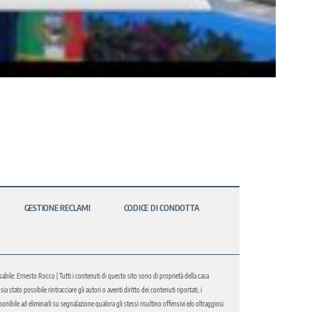
GESTIONE RECLAMI
CODICE DI CONDOTTA
abile: Ernesto Rocco | Tutti i contenuti di questo sito sono di proprietà della casa
 stato possibile rintracciare gli autori o aventi diritto dei contenuti riportati, i
bile ad eliminarli su segnalazione qualora gli stessi risultino offensivi e/o oltraggiosi.