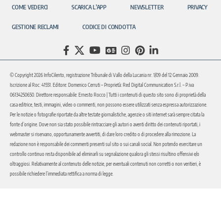
COME VEDERCI
SCARICA L’APP
NEWSLETTER
PRIVACY
GESTIONE RECLAMI
CODICE DI CONDOTTA
© Copyright 2026 InfoCilento, registrazione Tribunale di Vallo della Lucania nr. 1/09 del 12 Gennaio 2009.
Iscrizione al Roc: 41551. Editore: Domenico Cerruti – Proprietà: Red Digital Communication S.r.l. – P.iva
06134250650. Direttore responsabile: Ernesto Rocco | Tutti i contenuti di questo sito sono di proprietà della
casa editrice, testi, immagini, video o commenti, non possono essere utilizzati senza espressa autorizzazione.
Per le notizie o fotografie riportate da altre testate giornalistiche, agenzie o siti internet sarà sempre citata la
fonte d’origine. Dove non sia stato possibile rintracciare gli autori o aventi diritto dei contenuti riportati, i
webmaster si riservano, opportunamente avvertiti, di dare loro credito o di procedere alla rimozione. La
redazione non è responsabile dei commenti presenti sul sito o sui canali social. Non potendo esercitare un
controllo continuo resta disponibile ad eliminarli su segnalazione qualora gli stessi risultino offensivi e/o
oltraggiosi. Relativamente al contenuto delle notizie, per eventuali contenuti non corretti o non veritieri, è
possibile richiedere l’immediata rettifica a norma di legge.