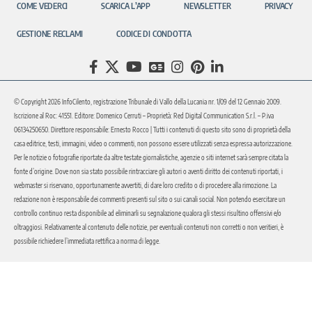
COME VEDERCI
SCARICA L’APP
NEWSLETTER
PRIVACY
GESTIONE RECLAMI
CODICE DI CONDOTTA
© Copyright 2026 InfoCilento, registrazione Tribunale di Vallo della Lucania nr. 1/09 del 12 Gennaio 2009.
Iscrizione al Roc: 41551. Editore: Domenico Cerruti – Proprietà: Red Digital Communication S.r.l. – P.iva
06134250650. Direttore responsabile: Ernesto Rocco | Tutti i contenuti di questo sito sono di proprietà della
casa editrice, testi, immagini, video o commenti, non possono essere utilizzati senza espressa autorizzazione.
Per le notizie o fotografie riportate da altre testate giornalistiche, agenzie o siti internet sarà sempre citata la
fonte d’origine. Dove non sia stato possibile rintracciare gli autori o aventi diritto dei contenuti riportati, i
webmaster si riservano, opportunamente avvertiti, di dare loro credito o di procedere alla rimozione. La
redazione non è responsabile dei commenti presenti sul sito o sui canali social. Non potendo esercitare un
controllo continuo resta disponibile ad eliminarli su segnalazione qualora gli stessi risultino offensivi e/o
oltraggiosi. Relativamente al contenuto delle notizie, per eventuali contenuti non corretti o non veritieri, è
possibile richiedere l’immediata rettifica a norma di legge.