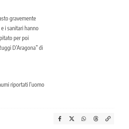
imasto gravemente
e i sanitari hanno
pitato per poi
“Ruggi D’Aragona” di
raumi riportati l’uomo