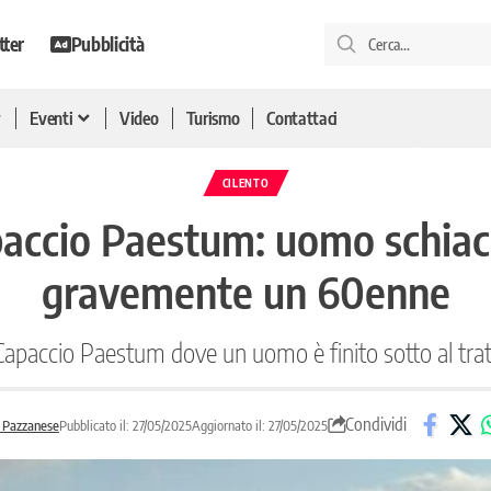
tter
Pubblicità
Eventi
Video
Turismo
Contattaci
CILENTO
paccio Paestum: uomo schiacci
gravemente un 60enne
i Capaccio Paestum dove un uomo è finito sotto al tra
Condividi
 Pazzanese
Pubblicato il: 27/05/2025
Aggiornato il: 27/05/2025