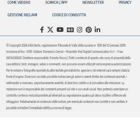
COME VEDERCI
SCARICA L’APP
NEWSLETTER
PRIVACY
GESTIONE RECLAMI
CODICE DI CONDOTTA
© Copyright 2026 InfoCilento, registrazione Tribunale di Vallo della Lucania nr. 1/09 del 12 Gennaio 2009.
Iscrizione al Roc: 41551. Editore: Domenico Cerruti – Proprietà: Red Digital Communication S.r.l. – P.iva
06134250650. Direttore responsabile: Ernesto Rocco | Tutti i contenuti di questo sito sono di proprietà della
casa editrice, testi, immagini, video o commenti, non possono essere utilizzati senza espressa autorizzazione.
Per le notizie o fotografie riportate da altre testate giornalistiche, agenzie o siti internet sarà sempre citata la
fonte d’origine. Dove non sia stato possibile rintracciare gli autori o aventi diritto dei contenuti riportati, i
webmaster si riservano, opportunamente avvertiti, di dare loro credito o di procedere alla rimozione. La
redazione non è responsabile dei commenti presenti sul sito o sui canali social. Non potendo esercitare un
controllo continuo resta disponibile ad eliminarli su segnalazione qualora gli stessi risultino offensivi e/o
oltraggiosi. Relativamente al contenuto delle notizie, per eventuali contenuti non corretti o non veritieri, è
possibile richiedere l’immediata rettifica a norma di legge.