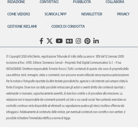
REDAZIONE
CONTATTACI
PUBBLICITÀ
COLLABORA
COME VEDERCI
SCARICA L’APP
NEWSLETTER
PRIVACY
GESTIONE RECLAMI
CODICE DI CONDOTTA
© Copyright 2026 InfoCilento, registrazione Tribunale di Vallo della Lucania nr. 1/09 del 12 Gennaio 2009.
Iscrizione al Roc: 41551. Editore: Domenico Cerruti – Proprietà: Red Digital Communication S.r.l. – P.iva
06134250650. Direttore responsabile: Ernesto Rocco | Tutti i contenuti di questo sito sono di proprietà della
casa editrice, testi, immagini, video o commenti, non possono essere utilizzati senza espressa autorizzazione.
Per le notizie o fotografie riportate da altre testate giornalistiche, agenzie o siti internet sarà sempre citata la
fonte d’origine. Dove non sia stato possibile rintracciare gli autori o aventi diritto dei contenuti riportati, i
webmaster si riservano, opportunamente avvertiti, di dare loro credito o di procedere alla rimozione. La
redazione non è responsabile dei commenti presenti sul sito o sui canali social. Non potendo esercitare un
controllo continuo resta disponibile ad eliminarli su segnalazione qualora gli stessi risultino offensivi e/o
oltraggiosi. Relativamente al contenuto delle notizie, per eventuali contenuti non corretti o non veritieri, è
possibile richiedere l’immediata rettifica a norma di legge.