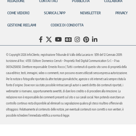
REDAZIONE
CONTATTACI
PUBBLICITÀ
COLLABORA
COME VEDERCI
SCARICA L’APP
NEWSLETTER
PRIVACY
GESTIONE RECLAMI
CODICE DI CONDOTTA
© Copyright 2026 InfoCilento, registrazione Tribunale di Vallo della Lucania nr. 1/09 del 12 Gennaio 2009.
Iscrizione al Roc: 41551. Editore: Domenico Cerruti – Proprietà: Red Digital Communication S.r.l. – P.iva
06134250650. Direttore responsabile: Ernesto Rocco | Tutti i contenuti di questo sito sono di proprietà della
casa editrice, testi, immagini, video o commenti, non possono essere utilizzati senza espressa autorizzazione.
Per le notizie o fotografie riportate da altre testate giornalistiche, agenzie o siti internet sarà sempre citata la
fonte d’origine. Dove non sia stato possibile rintracciare gli autori o aventi diritto dei contenuti riportati, i
webmaster si riservano, opportunamente avvertiti, di dare loro credito o di procedere alla rimozione. La
redazione non è responsabile dei commenti presenti sul sito o sui canali social. Non potendo esercitare un
controllo continuo resta disponibile ad eliminarli su segnalazione qualora gli stessi risultino offensivi e/o
oltraggiosi. Relativamente al contenuto delle notizie, per eventuali contenuti non corretti o non veritieri, è
possibile richiedere l’immediata rettifica a norma di legge.