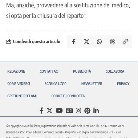
Ma, anziché, provvedere alla sostituzione del medico,
si opta per la chiusura del reparto“.
Condividi questo articolo
REDAZIONE
CONTATTACI
PUBBLICITÀ
COLLABORA
COME VEDERCI
SCARICA L’APP
NEWSLETTER
PRIVACY
GESTIONE RECLAMI
CODICE DI CONDOTTA
© Copyright 2026 InfoCilento, registrazione Tribunale di Vallo della Lucania nr. 1/09 del 12 Gennaio 2009.
Iscrizione al Roc: 41551. Editore: Domenico Cerruti – Proprietà: Red Digital Communication S.r.l. – P.iva