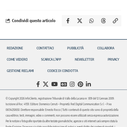
Condividi questo articolo
REDAZIONE
CONTATTACI
PUBBLICITÀ
COLLABORA
COME VEDERCI
SCARICA L’APP
NEWSLETTER
PRIVACY
GESTIONE RECLAMI
CODICE DI CONDOTTA
© Copyright 2026 InfoCilento, registrazione Tribunale di Vallo della Lucania nr. 1/09 del 12 Gennaio 2009.
Iscrizione al Roc: 41551. Editore: Domenico Cerruti – Proprietà: Red Digital Communication S.r.l. – P.iva
06134250650. Direttore responsabile: Ernesto Rocco | Tutti i contenuti di questo sito sono di proprietà della
casa editrice, testi, immagini, video o commenti, non possono essere utilizzati senza espressa autorizzazione.
Per le notizie o fotografie riportate da altre testate giornalistiche, agenzie o siti internet sarà sempre citata la
fonte d’origine. Dove non sia stato possibile rintracciare gli autori o aventi diritto dei contenuti riportati, i