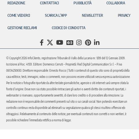
REDAZIONE
CONTATTACI
PUBBLICITÀ
COLLABORA
COME VEDERCI
SCARICA L’APP
NEWSLETTER
PRIVACY
GESTIONE RECLAMI
CODICE DI CONDOTTA
© Copyright 2026 InfoCilento, registrazione Tribunale di Vallo della Lucania nr. 1/09 del 12 Gennaio 2009.
Iscrizione al Roc: 41551. Editore: Domenico Cerruti – Proprietà: Red Digital Communication S.r.l. – P.iva
06134250650. Direttore responsabile: Ernesto Rocco | Tutti i contenuti di questo sito sono di proprietà della
casa editrice, testi, immagini, video o commenti, non possono essere utilizzati senza espressa autorizzazione.
Per le notizie o fotografie riportate da altre testate giornalistiche, agenzie o siti internet sarà sempre citata la
fonte d’origine. Dove non sia stato possibile rintracciare gli autori o aventi diritto dei contenuti riportati, i
webmaster si riservano, opportunamente avvertiti, di dare loro credito o di procedere alla rimozione. La
redazione non è responsabile dei commenti presenti sul sito o sui canali social. Non potendo esercitare un
controllo continuo resta disponibile ad eliminarli su segnalazione qualora gli stessi risultino offensivi e/o
oltraggiosi. Relativamente al contenuto delle notizie, per eventuali contenuti non corretti o non veritieri, è
possibile richiedere l’immediata rettifica a norma di legge.