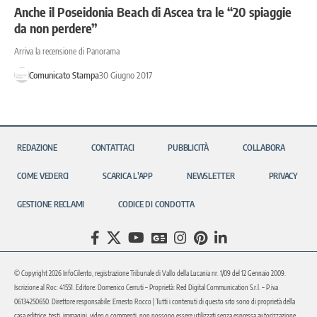
Anche il Poseidonia Beach di Ascea tra le “20 spiaggie
da non perdere”
Arriva la recensione di Panorama
Comunicato Stampa
30 Giugno 2017
REDAZIONE
CONTATTACI
PUBBLICITÀ
COLLABORA
COME VEDERCI
SCARICA L’APP
NEWSLETTER
PRIVACY
GESTIONE RECLAMI
CODICE DI CONDOTTA
© Copyright 2026 InfoCilento, registrazione Tribunale di Vallo della Lucania nr. 1/09 del 12 Gennaio 2009.
Iscrizione al Roc: 41551. Editore: Domenico Cerruti – Proprietà: Red Digital Communication S.r.l. – P.iva
06134250650. Direttore responsabile: Ernesto Rocco | Tutti i contenuti di questo sito sono di proprietà della
casa editrice, testi, immagini, video o commenti, non possono essere utilizzati senza espressa autorizzazione.