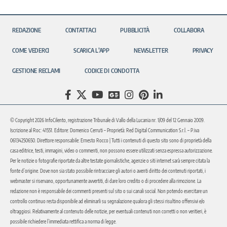
REDAZIONE
CONTATTACI
PUBBLICITÀ
COLLABORA
COME VEDERCI
SCARICA L’APP
NEWSLETTER
PRIVACY
GESTIONE RECLAMI
CODICE DI CONDOTTA
© Copyright 2026 InfoCilento, registrazione Tribunale di Vallo della Lucania nr. 1/09 del 12 Gennaio 2009.
Iscrizione al Roc: 41551. Editore: Domenico Cerruti – Proprietà: Red Digital Communication S.r.l. – P.iva
06134250650. Direttore responsabile: Ernesto Rocco | Tutti i contenuti di questo sito sono di proprietà della
casa editrice, testi, immagini, video o commenti, non possono essere utilizzati senza espressa autorizzazione.
Per le notizie o fotografie riportate da altre testate giornalistiche, agenzie o siti internet sarà sempre citata la
fonte d’origine. Dove non sia stato possibile rintracciare gli autori o aventi diritto dei contenuti riportati, i
webmaster si riservano, opportunamente avvertiti, di dare loro credito o di procedere alla rimozione. La
redazione non è responsabile dei commenti presenti sul sito o sui canali social. Non potendo esercitare un
controllo continuo resta disponibile ad eliminarli su segnalazione qualora gli stessi risultino offensivi e/o
oltraggiosi. Relativamente al contenuto delle notizie, per eventuali contenuti non corretti o non veritieri, è
possibile richiedere l’immediata rettifica a norma di legge.