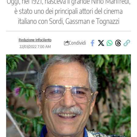
Oggi, nel 1921, nasceva il grande Nino Manfredi,
è stato uno dei principali attori del cinema
italiano con Sordi, Gassman e Tognazzi
Redazione Infocilento
Condividi
22/03/2022 7:00 AM