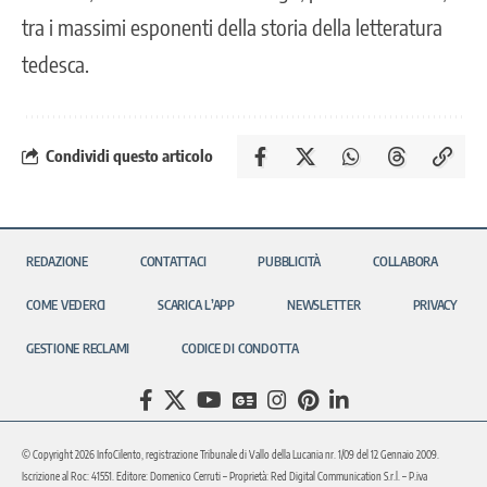
tra i massimi esponenti della storia della letteratura
tedesca.
Condividi questo articolo
REDAZIONE
CONTATTACI
PUBBLICITÀ
COLLABORA
COME VEDERCI
SCARICA L’APP
NEWSLETTER
PRIVACY
GESTIONE RECLAMI
CODICE DI CONDOTTA
© Copyright 2026 InfoCilento, registrazione Tribunale di Vallo della Lucania nr. 1/09 del 12 Gennaio 2009.
Iscrizione al Roc: 41551. Editore: Domenico Cerruti – Proprietà: Red Digital Communication S.r.l. – P.iva