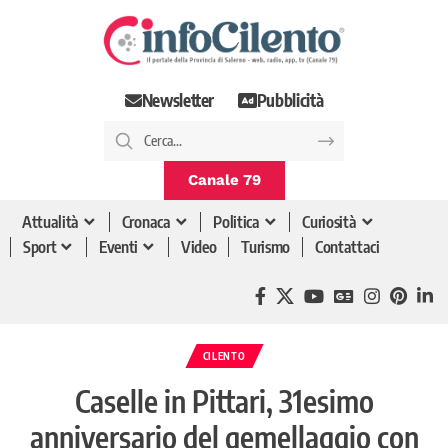
Newsletter
Pubblicità
Canale 79
Attualità
Cronaca
Politica
Curiosità
Sport
Eventi
Video
Turismo
Contattaci
CILENTO
Caselle in Pittari, 31esimo
anniversario del gemellaggio con