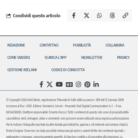
Condividi questo articolo
REDAZIONE
CONTATTACI
PUBBLICITÀ
COLLABORA
COME VEDERCI
SCARICA L’APP
NEWSLETTER
PRIVACY
GESTIONE RECLAMI
CODICE DI CONDOTTA
© Copyright 2026 InfoCilento, registrazione Tribunale di Vallo della Lucania nr. 1/09 del 12 Gennaio 2009.
Iscrizione al Roc: 41551. Editore: Domenico Cerruti – Proprietà: Red Digital Communication S.r.l. – P.iva
06134250650. Direttore responsabile: Ernesto Rocco | Tutti i contenuti di questo sito sono di proprietà della
casa editrice, testi, immagini, video o commenti, non possono essere utilizzati senza espressa autorizzazione.
Per le notizie o fotografie riportate da altre testate giornalistiche, agenzie o siti internet sarà sempre citata la
fonte d’origine. Dove non sia stato possibile rintracciare gli autori o aventi diritto dei contenuti riportati, i
webmaster si riservano, opportunamente avvertiti, di dare loro credito o di procedere alla rimozione. La