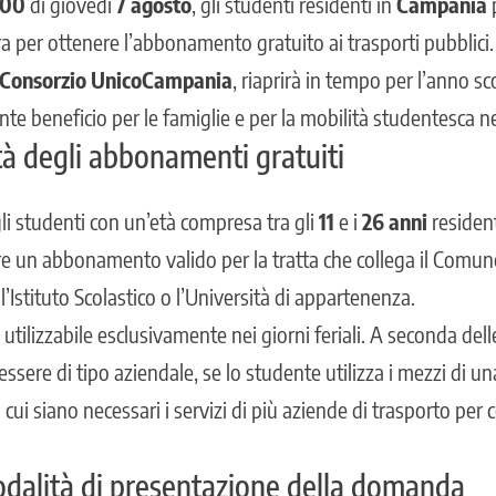
.00
di giovedì
7 agosto
, gli studenti residenti in
Campania
ra per ottenere l’abbonamento gratuito ai trasporti pubblic
Consorzio UnicoCampania
, riaprirà in tempo per l’anno sc
te beneficio per le famiglie e per la mobilità studentesca ne
ità degli abbonamenti gratuiti
agli studenti con un’età compresa tra gli
11
e i
26 anni
resident
re un abbonamento valido per la tratta che collega il Comun
l’Istituto Scolastico o l’Università di appartenenza.
ilizzabile esclusivamente nei giorni feriali. A seconda dell
ssere di tipo aziendale, se lo studente utilizza i mezzi di u
 cui siano necessari i servizi di più aziende di trasporto per c
dalità di presentazione della domanda