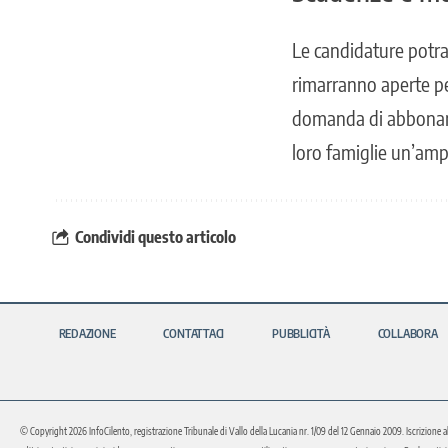
Le candidature potra
rimarranno aperte pe
domanda di abboname
loro famiglie un’amp
Condividi questo articolo
REDAZIONE
CONTATTACI
PUBBLICITÀ
COLLABORA
© Copyright 2026 InfoCilento, registrazione Tribunale di Vallo della Lucania nr. 1/09 del 12 Gennaio 2009. Iscrizione a