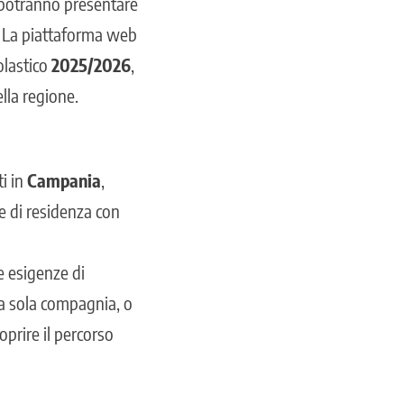
potranno presentare
i. La piattaforma web
olastico
2025/2026
,
lla regione.
i in
Campania
,
e di residenza con
e esigenze di
na sola compagnia, o
oprire il percorso