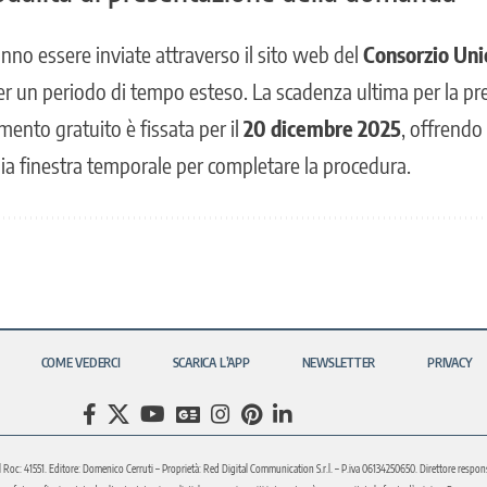
nno essere inviate attraverso il sito web del
Consorzio Un
r un periodo di tempo esteso. La scadenza ultima per la pr
nto gratuito è fissata per il
20 dicembre 2025
, offrendo 
ia finestra temporale per completare la procedura.
COME VEDERCI
SCARICA L’APP
NEWSLETTER
PRIVACY
l Roc: 41551. Editore: Domenico Cerruti – Proprietà: Red Digital Communication S.r.l. – P.iva 06134250650. Direttore respons