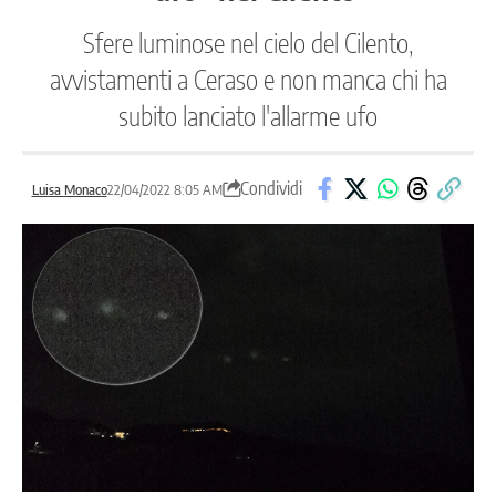
Sfere luminose nel cielo del Cilento,
avvistamenti a Ceraso e non manca chi ha
subito lanciato l'allarme ufo
Condividi
Luisa Monaco
22/04/2022 8:05 AM