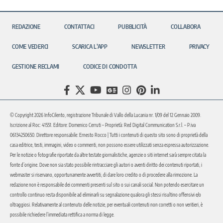
REDAZIONE
CONTATTACI
PUBBLICITÀ
COLLABORA
COME VEDERCI
SCARICA L’APP
NEWSLETTER
PRIVACY
GESTIONE RECLAMI
CODICE DI CONDOTTA
© Copyright 2026 InfoCilento, registrazione Tribunale di Vallo della Lucania nr. 1/09 del 12 Gennaio 2009.
Iscrizione al Roc: 41551. Editore: Domenico Cerruti – Proprietà: Red Digital Communication S.r.l. – P.iva
06134250650. Direttore responsabile: Ernesto Rocco | Tutti i contenuti di questo sito sono di proprietà della
casa editrice, testi, immagini, video o commenti, non possono essere utilizzati senza espressa autorizzazione.
Per le notizie o fotografie riportate da altre testate giornalistiche, agenzie o siti internet sarà sempre citata la
fonte d’origine. Dove non sia stato possibile rintracciare gli autori o aventi diritto dei contenuti riportati, i
webmaster si riservano, opportunamente avvertiti, di dare loro credito o di procedere alla rimozione. La
redazione non è responsabile dei commenti presenti sul sito o sui canali social. Non potendo esercitare un
controllo continuo resta disponibile ad eliminarli su segnalazione qualora gli stessi risultino offensivi e/o
oltraggiosi. Relativamente al contenuto delle notizie, per eventuali contenuti non corretti o non veritieri, è
possibile richiedere l’immediata rettifica a norma di legge.