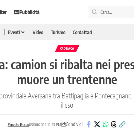
tter
Pubblicità
Eventi
Video
Turismo
Contattaci
CRONACA
: camion si ribalta nei pre
muore un trentenne
 provinciale Aversana tra Battipaglia e Pontecagnano. 
illeso
Condividi
Ernesto Rocco
03/06/2026 12:53 PM