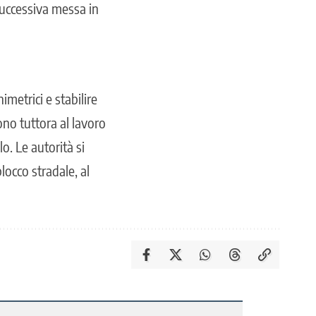
successiva messa in
metrici e stabilire
ono tuttora al lavoro
o. Le autorità si
locco stradale, al