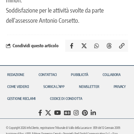
Soddisfazione per le attività svolte da parte
dell’assessore Antonio Corsetto.
Condividi questo articolo
REDAZIONE
CONTATTACI
PUBBLICITÀ
COLLABORA
COME VEDERCI
SCARICA L’APP
NEWSLETTER
PRIVACY
GESTIONE RECLAMI
CODICE DI CONDOTTA
© Copyright 2026 InfoCilento, registrazione Tribunale di Vallo della Lucania nr. 1/09 del 12 Gennaio 2009.
Iscrizione al Roc: 41551. Editore: Domenico Cerruti – Proprietà: Red Digital Communication S.r.l. – P.iva