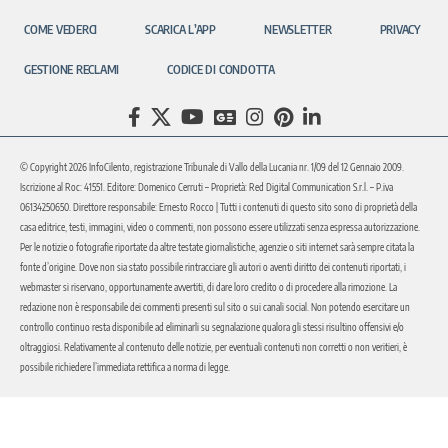
COME VEDERCI
SCARICA L’APP
NEWSLETTER
PRIVACY
GESTIONE RECLAMI
CODICE DI CONDOTTA
© Copyright 2026 InfoCilento, registrazione Tribunale di Vallo della Lucania nr. 1/09 del 12 Gennaio 2009.
Iscrizione al Roc: 41551. Editore: Domenico Cerruti – Proprietà: Red Digital Communication S.r.l. – P.iva
06134250650. Direttore responsabile: Ernesto Rocco | Tutti i contenuti di questo sito sono di proprietà della
casa editrice, testi, immagini, video o commenti, non possono essere utilizzati senza espressa autorizzazione.
Per le notizie o fotografie riportate da altre testate giornalistiche, agenzie o siti internet sarà sempre citata la
fonte d’origine. Dove non sia stato possibile rintracciare gli autori o aventi diritto dei contenuti riportati, i
webmaster si riservano, opportunamente avvertiti, di dare loro credito o di procedere alla rimozione. La
redazione non è responsabile dei commenti presenti sul sito o sui canali social. Non potendo esercitare un
controllo continuo resta disponibile ad eliminarli su segnalazione qualora gli stessi risultino offensivi e/o
oltraggiosi. Relativamente al contenuto delle notizie, per eventuali contenuti non corretti o non veritieri, è
possibile richiedere l’immediata rettifica a norma di legge.