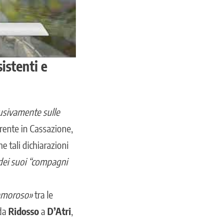
istenti e
usivamente sulle
rrente in Cassazione,
e tali dichiarazioni
 dei suoi “compagni
lamoroso»
tra le
 da
Ridosso
a
D’Atri
,