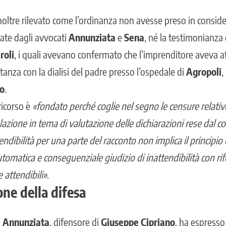
inoltre rilevato come l’ordinanza non avesse preso in consid
ate dagli avvocati
Annunziata
e
Sena
, né la testimonianza 
roli
, i quali avevano confermato che l’imprenditore aveva af
anza con la dialisi del padre presso l’ospedale di
Agropoli
,
lo
.
 ricorso è
«fondato perché coglie nel segno le censure relative
olazione in tema di valutazione delle dichiarazioni rese dal 
endibilità per una parte del racconto non implica il principio 
utomatica e conseguenziale giudizio di inattendibilità con rif
 attendibili»
.
one della difesa
i Annunziata
, difensore di
Giuseppe Cipriano
, ha espresso