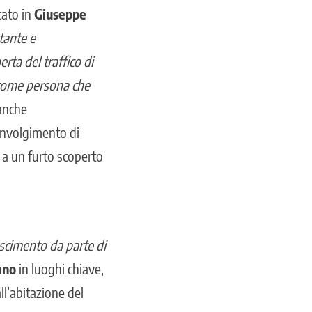
icato in
Giuseppe
tante e
rta del traffico di
 come persona che
eanche
involgimento di
 a un furto scoperto
scimento da parte di
ano
in luoghi chiave,
l’abitazione del