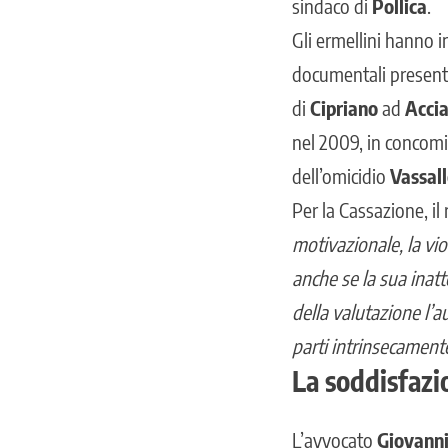
sindaco di
Pollica
.
Gli ermellini hanno 
documentali present
di
Cipriano
ad
Accia
nel 2009, in concomit
dell’omicidio
Vassal
Per la Cassazione, il
motivazionale, la vi
anche se la sua inatt
della valutazione l’a
parti intrinsecamente
La soddisfazi
L’avvocato
Giovann