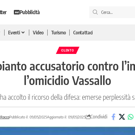
tter
Pubblicità
Eventi
Video
Turismo
Contattaci
CILENTO
ianto accusatorio contro l’i
l’omicidio Vassallo
 accolto il ricorso della difesa: emerse perplessità su
Condividi
 Rocco
Pubblicato il: 09/05/2025
Aggiornato il: 09/05/2025