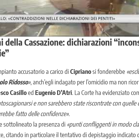
 della Cassazione: dichiarazioni “incons
ie”
impianto accusatorio a carico di
Cipriano
si fonderebbe
«escl
lo Ridosso
»
, anch’egli indagato per l’omicidio ma non rico
sco Casillo
ed
Eugenio D’Atri
. La Corte ha evidenziato com
toscagionarsi e non sarebbero state riscontrate con quelle
avrebbe fatto delle confidenze»
.
re sottolineato la presenza di
«punti confliggenti in modo c
, citando in particolare il tentativo di depistaggio indicato