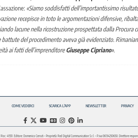
 Cassazione:
«Siamo soddisfatti dell’importantissimo risultat
azione recepisce in toto le argomentazioni difensive, ribalt
iando lacune nella ricostruzione prospettata dalla Procura ch
ime battute del procedimento aveva già evidenziato. Riman
eità ai fatti dell’imprenditore
Giuseppe Cipriano
»
.
COME VEDERCI
SCARICA L’APP
NEWSLETTER
PRIVACY
l Roc: 41551. Editore: Domenico Cerruti – Proprietà: Red Digital Communication S.r.l. – P.iva 06134250650. Direttore respons