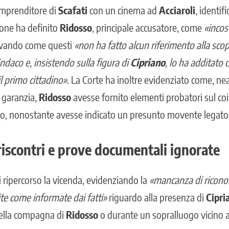
imprenditore di
Scafati
con un cinema ad
Acciaroli
, identif
ione ha definito
Ridosso
, principale accusatore, come
«incos
levando come questi
«non ha fatto alcun riferimento alla scope
ndaco e, insistendo sulla figura di
Cipriano
, lo ha additato
l primo cittadino»
. La Corte ha inoltre evidenziato come, n
i garanzia,
Ridosso
avesse fornito elementi probatori sul co
io, nonostante avesse indicato un presunto movente legato
iscontri e prove documentali ignorate
 ripercorso la vicenda, evidenziando la
«mancanza di ricono
te come informate dai fatti»
riguardo alla presenza di
Cipri
ella compagna di
Ridosso
o durante un sopralluogo vicino al