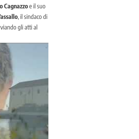
io Cagnazzo
e il suo
assallo
, il
sindaco di
iando gli atti al