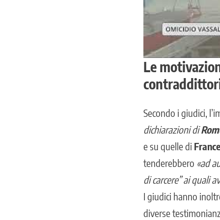
Le motivazioni
contraddittor
Secondo i giudici, l’
dichiarazioni di
Romo
e su quelle di
France
tenderebbero
«ad au
di carcere” ai quali 
I giudici hanno inolt
diverse testimonianze