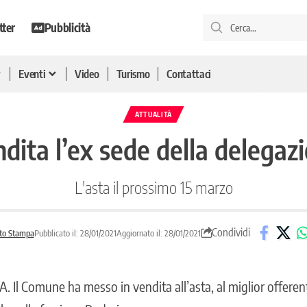
tter
Pubblicità
Eventi
Video
Turismo
Contattaci
ATTUALITÀ
endita l’ex sede della deleg
L'asta il prossimo 15 marzo
Condividi
to Stampa
Pubblicato il: 28/01/2021
Aggiornato il: 28/01/2021
Il Comune ha messo in vendita all’asta, al miglior offerente