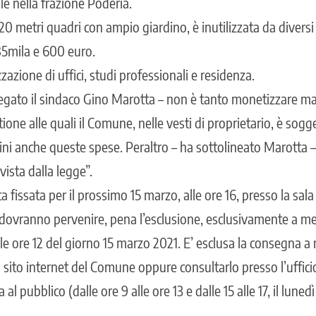
 nella frazione Poderia.
 120 metri quadri con ampio giardino, è inutilizzata da diversi
 85mila e 600 euro.
zzazione di uffici, studi professionali e residenza.
piegato il sindaco Gino Marotta – non è tanto monetizzare ma 
one alle quali il Comune, nelle vesti di proprietario, è sogg
dini anche queste spese. Peraltro – ha sottolineato Marotta –
evista dalla legge”.
a fissata per il prossimo 15 marzo, alle ore 16, presso la sala
dovranno pervenire, pena l’esclusione, esclusivamente a m
e ore 12 del giorno 15 marzo 2021. E’ esclusa la consegna a 
al sito internet del Comune oppure consultarlo presso l’uffic
 al pubblico (dalle ore 9 alle ore 13 e dalle 15 alle 17, il lunedì