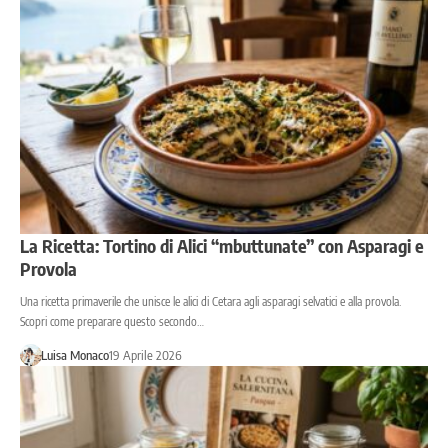
La Ricetta: Tortino di Alici “mbuttunate” con Asparagi e
Provola
Una ricetta primaverile che unisce le alici di Cetara agli asparagi selvatici e alla provola.
Scopri come preparare questo secondo…
Luisa Monaco
19 Aprile 2026