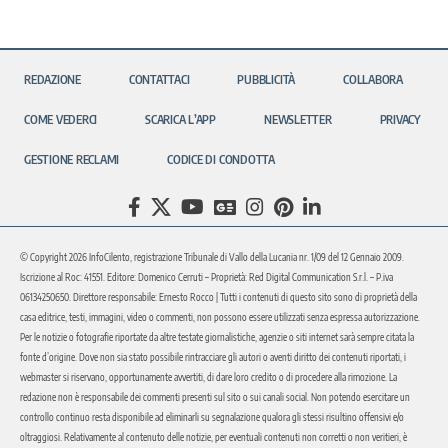
REDAZIONE
CONTATTACI
PUBBLICITÀ
COLLABORA
COME VEDERCI
SCARICA L’APP
NEWSLETTER
PRIVACY
GESTIONE RECLAMI
CODICE DI CONDOTTA
© Copyright 2026 InfoCilento, registrazione Tribunale di Vallo della Lucania nr. 1/09 del 12 Gennaio 2009.
Iscrizione al Roc: 41551. Editore: Domenico Cerruti – Proprietà: Red Digital Communication S.r.l. – P.iva
06134250650. Direttore responsabile: Ernesto Rocco | Tutti i contenuti di questo sito sono di proprietà della
casa editrice, testi, immagini, video o commenti, non possono essere utilizzati senza espressa autorizzazione.
Per le notizie o fotografie riportate da altre testate giornalistiche, agenzie o siti internet sarà sempre citata la
fonte d’origine. Dove non sia stato possibile rintracciare gli autori o aventi diritto dei contenuti riportati, i
webmaster si riservano, opportunamente avvertiti, di dare loro credito o di procedere alla rimozione. La
redazione non è responsabile dei commenti presenti sul sito o sui canali social. Non potendo esercitare un
controllo continuo resta disponibile ad eliminarli su segnalazione qualora gli stessi risultino offensivi e/o
oltraggiosi. Relativamente al contenuto delle notizie, per eventuali contenuti non corretti o non veritieri, è