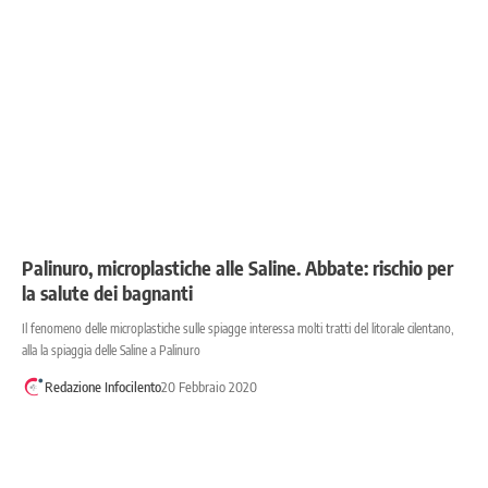
Palinuro, microplastiche alle Saline. Abbate: rischio per
la salute dei bagnanti
Il fenomeno delle microplastiche sulle spiagge interessa molti tratti del litorale cilentano,
alla la spiaggia delle Saline a Palinuro
Redazione Infocilento
20 Febbraio 2020