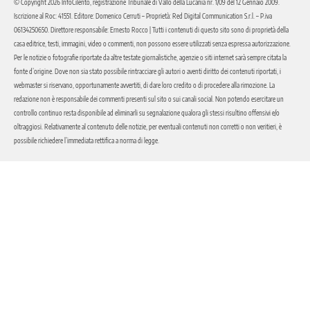
© Copyright 2026 InfoCilento, registrazione Tribunale di Vallo della Lucania nr. 1/09 del 12 Gennaio 2009.
Iscrizione al Roc: 41551. Editore: Domenico Cerruti – Proprietà: Red Digital Communication S.r.l. – P.iva
06134250650. Direttore responsabile: Ernesto Rocco | Tutti i contenuti di questo sito sono di proprietà della
casa editrice, testi, immagini, video o commenti, non possono essere utilizzati senza espressa autorizzazione.
Per le notizie o fotografie riportate da altre testate giornalistiche, agenzie o siti internet sarà sempre citata la
fonte d’origine. Dove non sia stato possibile rintracciare gli autori o aventi diritto dei contenuti riportati, i
webmaster si riservano, opportunamente avvertiti, di dare loro credito o di procedere alla rimozione. La
redazione non è responsabile dei commenti presenti sul sito o sui canali social. Non potendo esercitare un
controllo continuo resta disponibile ad eliminarli su segnalazione qualora gli stessi risultino offensivi e/o
oltraggiosi. Relativamente al contenuto delle notizie, per eventuali contenuti non corretti o non veritieri, è
possibile richiedere l’immediata rettifica a norma di legge.