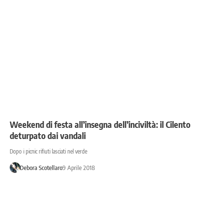
Weekend di festa all’insegna dell’inciviltà: il Cilento
deturpato dai vandali
Dopo i picnic rifiuti lasciati nel verde
Debora Scotellaro
9 Aprile 2018