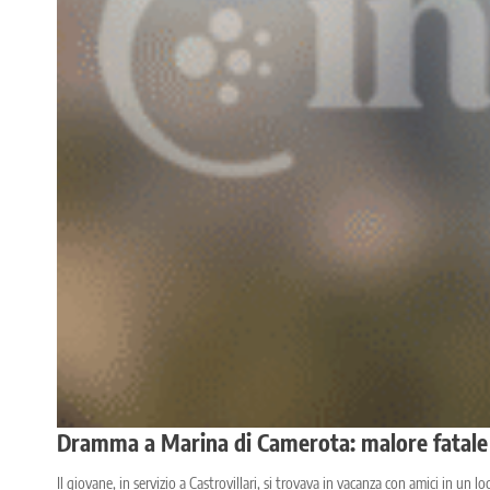
Dramma a Marina di Camerota: malore fatale n
Il giovane, in servizio a Castrovillari, si trovava in vacanza con amici in un