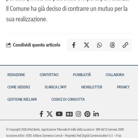
Il Comune ha già deciso di contrarre un mutuo per la
sua realizzazione.
Condividi questo articolo
REDAZIONE
CONTATTACI
PUBBLICITÀ
COLLABORA
COME VEDERCI
SCARICA L’APP
NEWSLETTER
PRIVACY
GESTIONE RECLAMI
CODICE DI CONDOTTA
© Copyright 2026 InfoCilento, registrazione Tribunale di Vallo della Lucania nr. 1/09 del 12 Gennaio 2009.
Iscrizione al Roc: 41551. Editore: Domenico Cerruti – Proprietà: Red Digital Communication S.r.l. – P.iva