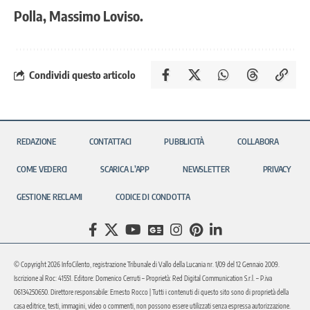
Polla, Massimo Loviso.
Condividi questo articolo
REDAZIONE
CONTATTACI
PUBBLICITÀ
COLLABORA
COME VEDERCI
SCARICA L’APP
NEWSLETTER
PRIVACY
GESTIONE RECLAMI
CODICE DI CONDOTTA
© Copyright 2026 InfoCilento, registrazione Tribunale di Vallo della Lucania nr. 1/09 del 12 Gennaio 2009.
Iscrizione al Roc: 41551. Editore: Domenico Cerruti – Proprietà: Red Digital Communication S.r.l. – P.iva
06134250650. Direttore responsabile: Ernesto Rocco | Tutti i contenuti di questo sito sono di proprietà della
casa editrice, testi, immagini, video o commenti, non possono essere utilizzati senza espressa autorizzazione.