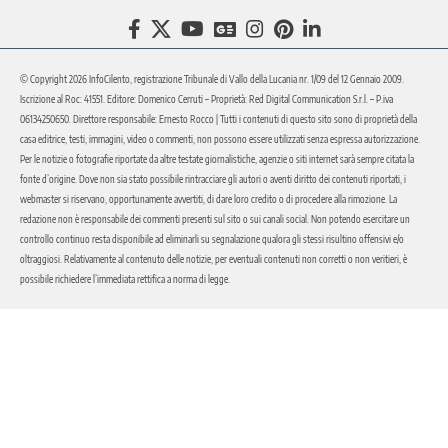
© Copyright 2026 InfoCilento, registrazione Tribunale di Vallo della Lucania nr. 1/09 del 12 Gennaio 2009.
Iscrizione al Roc: 41551. Editore: Domenico Cerruti – Proprietà: Red Digital Communication S.r.l. – P.iva
06134250650. Direttore responsabile: Ernesto Rocco | Tutti i contenuti di questo sito sono di proprietà della
casa editrice, testi, immagini, video o commenti, non possono essere utilizzati senza espressa autorizzazione.
Per le notizie o fotografie riportate da altre testate giornalistiche, agenzie o siti internet sarà sempre citata la
fonte d’origine. Dove non sia stato possibile rintracciare gli autori o aventi diritto dei contenuti riportati, i
webmaster si riservano, opportunamente avvertiti, di dare loro credito o di procedere alla rimozione. La
redazione non è responsabile dei commenti presenti sul sito o sui canali social. Non potendo esercitare un
controllo continuo resta disponibile ad eliminarli su segnalazione qualora gli stessi risultino offensivi e/o
oltraggiosi. Relativamente al contenuto delle notizie, per eventuali contenuti non corretti o non veritieri, è
possibile richiedere l’immediata rettifica a norma di legge.