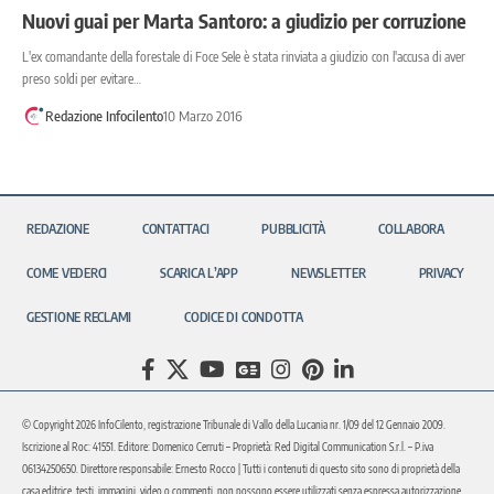
Nuovi guai per Marta Santoro: a giudizio per corruzione
L'ex comandante della forestale di Foce Sele è stata rinviata a giudizio con l'accusa di aver
preso soldi per evitare…
Redazione Infocilento
10 Marzo 2016
REDAZIONE
CONTATTACI
PUBBLICITÀ
COLLABORA
COME VEDERCI
SCARICA L’APP
NEWSLETTER
PRIVACY
GESTIONE RECLAMI
CODICE DI CONDOTTA
© Copyright 2026 InfoCilento, registrazione Tribunale di Vallo della Lucania nr. 1/09 del 12 Gennaio 2009.
Iscrizione al Roc: 41551. Editore: Domenico Cerruti – Proprietà: Red Digital Communication S.r.l. – P.iva
06134250650. Direttore responsabile: Ernesto Rocco | Tutti i contenuti di questo sito sono di proprietà della
casa editrice, testi, immagini, video o commenti, non possono essere utilizzati senza espressa autorizzazione.