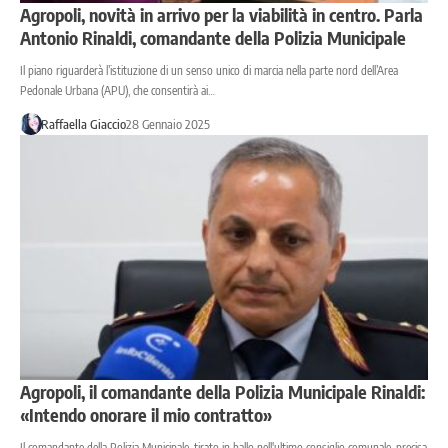
Agropoli, novità in arrivo per la viabilità in centro. Parla
Antonio Rinaldi, comandante della Polizia Municipale
Il piano riguarderà l’istituzione di un senso unico di marcia nella parte nord dell’Area
Pedonale Urbana (APU), che consentirà ai…
Raffaella Giaccio
28 Gennaio 2025
Agropoli, il comandante della Polizia Municipale Rinaldi:
«Intendo onorare il mio contratto»
Il comandante della Polizia Municipale, tirato in ballo nell'ultimo consiglio comunale, precisa