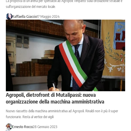
La proposta di un'arena per spettacoli ad Agropoli: l'impatto sulla circolazione stradale e
sull'organizzazione del mercato locale.
Raffaella Giaccio
17 Maggio 2024
Agropoli, dietrofront di Mutalipassi: nuova
organizzazione della macchina amministrativa
Nuovo riassetto della macchina amministrativa ad Agropoli. Rinaldi non è più il super
funzionario. Resta al vertice dei vigili
Ernesto Rocco
28 Gennaio 2023