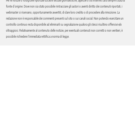
Per le notizie o fotografie riportate da altre testate giornalistiche, agenzie o siti internet sarà sempre citata la
fonte d’origine. Dove non sia stato possibile rintracciare gli autori o aventi diritto dei contenuti riportati, i
webmaster si riservano, opportunamente avvertiti, di dare loro credito o di procedere alla rimozione. La
redazione non è responsabile dei commenti presenti sul sito o sui canali social. Non potendo esercitare un
controllo continuo resta disponibile ad eliminarli su segnalazione qualora gli stessi risultino offensivi e/o
oltraggiosi. Relativamente al contenuto delle notizie, per eventuali contenuti non corretti o non veritieri, è
possibile richiedere l’immediata rettifica a norma di legge.