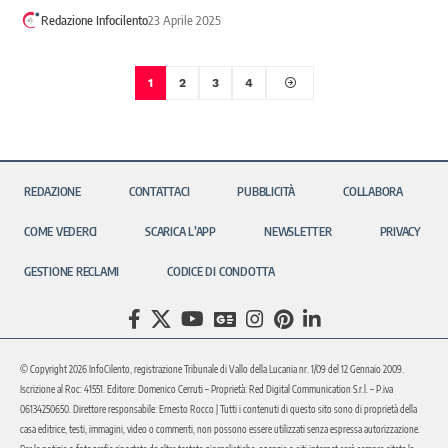
Redazione Infocilento
23 Aprile 2025
1
2
3
4
REDAZIONE
CONTATTACI
PUBBLICITÀ
COLLABORA
COME VEDERCI
SCARICA L’APP
NEWSLETTER
PRIVACY
GESTIONE RECLAMI
CODICE DI CONDOTTA
© Copyright 2026 InfoCilento, registrazione Tribunale di Vallo della Lucania nr. 1/09 del 12 Gennaio 2009.
Iscrizione al Roc: 41551. Editore: Domenico Cerruti – Proprietà: Red Digital Communication S.r.l. – P.iva
06134250650. Direttore responsabile: Ernesto Rocco | Tutti i contenuti di questo sito sono di proprietà della
casa editrice, testi, immagini, video o commenti, non possono essere utilizzati senza espressa autorizzazione.