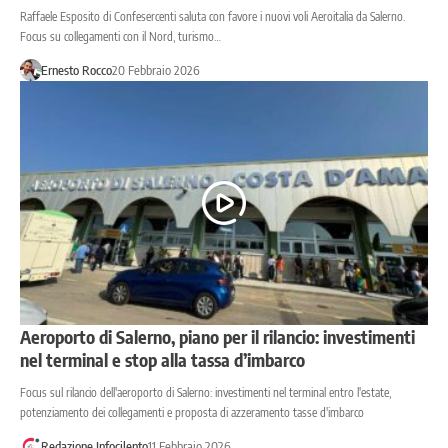
Raffaele Esposito di Confesercenti saluta con favore i nuovi voli Aeroitalia da Salerno.
Focus su collegamenti con il Nord, turismo…
Ernesto Rocco
20 Febbraio 2026
Aeroporto di Salerno, piano per il rilancio: investimenti
nel terminal e stop alla tassa d’imbarco
Focus sul rilancio dell'aeroporto di Salerno: investimenti nel terminal entro l'estate,
potenziamento dei collegamenti e proposta di azzeramento tasse d'imbarco
Redazione Infocilento
11 Febbraio 2026