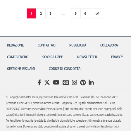
1
2
3
…
5
6
REDAZIONE
CONTATTACI
PUBBLICITÀ
COLLABORA
COME VEDERCI
SCARICA L’APP
NEWSLETTER
PRIVACY
GESTIONE RECLAMI
CODICE DI CONDOTTA
© Copyright 2026 InfoCilento, registrazione Tribunale di Vallo della Lucania nr. 1/09 del 12 Gennaio 2009.
Iscrizione al Roc: 41551. Editore: Domenico Cerruti – Proprietà: Red Digital Communication S.r.l. – P.iva
06134250650. Direttore responsabile: Ernesto Rocco | Tutti i contenuti di questo sito sono di proprietà della
casa editrice, testi, immagini, video o commenti, non possono essere utilizzati senza espressa autorizzazione.
Per le notizie o fotografie riportate da altre testate giornalistiche, agenzie o siti internet sarà sempre citata la
fonte d’origine. Dove non sia stato possibile rintracciare gli autori o aventi diritto dei contenuti riportati, i