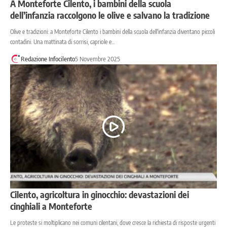
A Monteforte Cilento, i bambini della scuola
dell’infanzia raccolgono le olive e salvano la tradizione
Olive e tradizioni: a Monteforte Cilento i bambini della scuola dell'infanzia diventano piccoli
contadini. Una mattinata di sorrisi, capriole e…
Redazione Infocilento
5 Novembre 2025
Cilento, agricoltura in ginocchio: devastazioni dei
cinghiali a Monteforte
Le proteste si moltiplicano nei comuni cilentani, dove cresce la richiesta di risposte urgenti