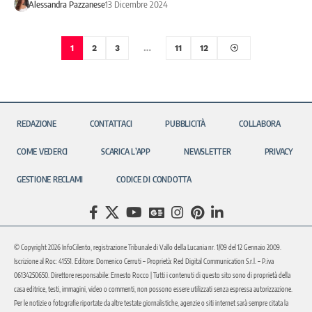
Alessandra Pazzanese
13 Dicembre 2024
1
2
3
…
11
12
REDAZIONE
CONTATTACI
PUBBLICITÀ
COLLABORA
COME VEDERCI
SCARICA L’APP
NEWSLETTER
PRIVACY
GESTIONE RECLAMI
CODICE DI CONDOTTA
© Copyright 2026 InfoCilento, registrazione Tribunale di Vallo della Lucania nr. 1/09 del 12 Gennaio 2009.
Iscrizione al Roc: 41551. Editore: Domenico Cerruti – Proprietà: Red Digital Communication S.r.l. – P.iva
06134250650. Direttore responsabile: Ernesto Rocco | Tutti i contenuti di questo sito sono di proprietà della
casa editrice, testi, immagini, video o commenti, non possono essere utilizzati senza espressa autorizzazione.
Per le notizie o fotografie riportate da altre testate giornalistiche, agenzie o siti internet sarà sempre citata la