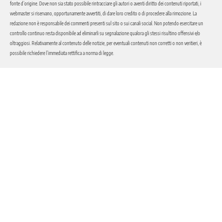
fonte d’origine. Dove non sia stato possibile rintracciare gli autori o aventi diritto dei contenuti riportati, i
webmaster si riservano, opportunamente avvertiti, di dare loro credito o di procedere alla rimozione. La
redazione non è responsabile dei commenti presenti sul sito o sui canali social. Non potendo esercitare un
controllo continuo resta disponibile ad eliminarli su segnalazione qualora gli stessi risultino offensivi e/o
oltraggiosi. Relativamente al contenuto delle notizie, per eventuali contenuti non corretti o non veritieri, è
possibile richiedere l’immediata rettifica a norma di legge.