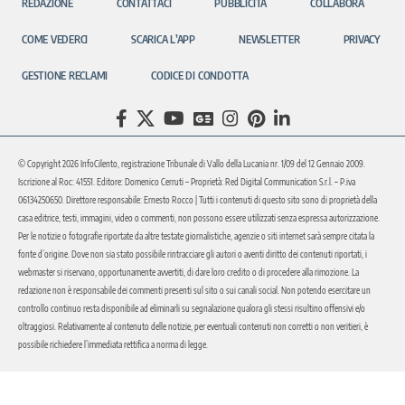
REDAZIONE
CONTATTACI
PUBBLICITÀ
COLLABORA
COME VEDERCI
SCARICA L’APP
NEWSLETTER
PRIVACY
GESTIONE RECLAMI
CODICE DI CONDOTTA
© Copyright 2026 InfoCilento, registrazione Tribunale di Vallo della Lucania nr. 1/09 del 12 Gennaio 2009.
Iscrizione al Roc: 41551. Editore: Domenico Cerruti – Proprietà: Red Digital Communication S.r.l. – P.iva
06134250650. Direttore responsabile: Ernesto Rocco | Tutti i contenuti di questo sito sono di proprietà della
casa editrice, testi, immagini, video o commenti, non possono essere utilizzati senza espressa autorizzazione.
Per le notizie o fotografie riportate da altre testate giornalistiche, agenzie o siti internet sarà sempre citata la
fonte d’origine. Dove non sia stato possibile rintracciare gli autori o aventi diritto dei contenuti riportati, i
webmaster si riservano, opportunamente avvertiti, di dare loro credito o di procedere alla rimozione. La
redazione non è responsabile dei commenti presenti sul sito o sui canali social. Non potendo esercitare un
controllo continuo resta disponibile ad eliminarli su segnalazione qualora gli stessi risultino offensivi e/o
oltraggiosi. Relativamente al contenuto delle notizie, per eventuali contenuti non corretti o non veritieri, è
possibile richiedere l’immediata rettifica a norma di legge.