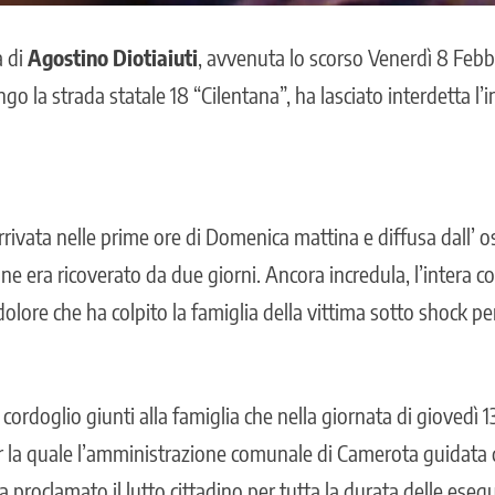
a di
Agostino Diotiaiuti
, avvenuta lo scorso Venerdì 8 Febb
ngo la strada statale 18 “Cilentana”, ha lasciato interdetta l’
rrivata nelle prime ore di Domenica mattina e diffusa dall’ 
nne era ricoverato da due giorni. Ancora incredula, l’intera
 dolore che ha colpito la famiglia della vittima sotto shock 
 cordoglio giunti alla famiglia che nella giornata di giovedì 1
r la quale l’amministrazione comunale di Camerota guidata
a proclamato il lutto cittadino per tutta la durata delle esequ