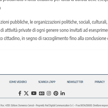
o
tuzioni pubbliche, le organizzazioni politiche, sociali, culturali
i di attività private di ogni genere sono invitati ad esesprime
to cittadino, in segno di raccoglimento fino alla conclusione 
COME VEDERCI
SCARICA L’APP
NEWSLETTER
PRIVACY
l Roc: 41551. Editore: Domenico Cerruti – Proprietà: Red Digital Communication S.r.l. – P.iva 06134250650. Direttore respons