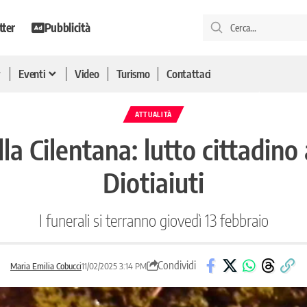
tter
Pubblicità
Eventi
Video
Turismo
Contattaci
ATTUALITÀ
la Cilentana: lutto cittadin
Diotiaiuti
I funerali si terranno giovedì 13 febbraio
Condividi
Maria Emilia Cobucci
11/02/2025 3:14 PM