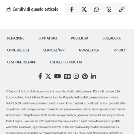
Condividi questo articolo
REDAZIONE
CONTATTACI
PUBBLICITÀ
COLLABORA
COME VEDERCI
SCARICA L’APP
NEWSLETTER
PRIVACY
GESTIONE RECLAMI
CODICE DI CONDOTTA
© Copyright 2026 InfoCilento, registrazione Tribunale di Vallo della Lucania nr. 1/09 del 12 Gennaio 2009.
Iscrizione al Roc: 41551. Editore: Domenico Cerruti – Proprietà: Red Digital Communication S.r.l. – P.iva
06134250650. Direttore responsabile: Ernesto Rocco | Tutti i contenuti di questo sito sono di proprietà della
casa editrice, testi, immagini, video o commenti, non possono essere utilizzati senza espressa autorizzazione.
Per le notizie o fotografie riportate da altre testate giornalistiche, agenzie o siti internet sarà sempre citata la
fonte d’origine. Dove non sia stato possibile rintracciare gli autori o aventi diritto dei contenuti riportati, i
webmaster si riservano, opportunamente avvertiti, di dare loro credito o di procedere alla rimozione. La
redazione non è responsabile dei commenti presenti sul sito o sui canali social. Non potendo esercitare un