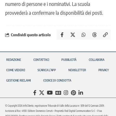
numero di persone e i nominativi. La scuola
provvederà a confermare la disponibilità dei posti.
Condividi questo articolo
REDAZIONE
CONTATTACI
PUBBLICITÀ
COLLABORA
COME VEDERCI
SCARICA L’APP
NEWSLETTER
PRIVACY
GESTIONE RECLAMI
CODICE DI CONDOTTA
© Copyright 2026 InfoCilento, registrazione Tribunale di Vallo della Lucania nr. 1/09 del 12 Gennaio 2009.
Iscrizione al Roc: 41551. Editore: Domenico Cerruti – Proprietà: Red Digital Communication S.r.l. – P.iva